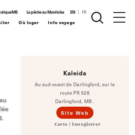
utiqueMB
La pêche au Manitoba
EN
FR
siter
Où loger
Info voyage
Kaleida
Au sud-ouest de Darlingford, sur la
route PR 528
 au
Darlingford, MB .
llée
Site Web
8.
Carte
|
Enregistrer