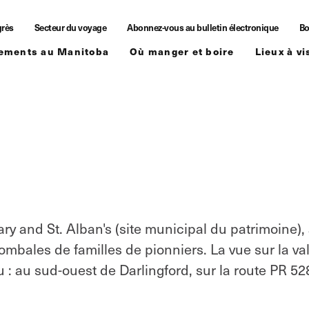
grès
Secteur du voyage
Abonnez-vous au bulletin électronique
Bo
ements au Manitoba
Où manger et boire
Lieux à vi
ary and St. Alban's (site municipal du patrimoine),
ombales de familles de pionniers. La vue sur la va
u : au sud-ouest de Darlingford, sur la route PR 52