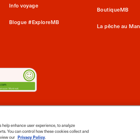
Info voyage
BoutiqueMB
Blogue #ExploreMB
La pêche au Man
Voyage Manitoba, tous droits réservés, 2026.
ts App
 help enhance user experience, to analyze
orts. You can control how these cookies collect and
e view our
Privacy Policy
.