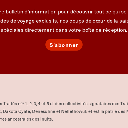
e bulletin d'information pour découvrir tout ce qui s
des de voyage exclusifs, nos coups de cœur de la sais
spéciales directement dans votre boîte de réception.
S'abonner
es Traités nᵒˢ 1, 2, 3, 4 et 5 et des collectivités signataires des Tr
Dakota Oyate, Denesuline et Nehethowuk et est la patrie des Mé
rres ancestrales des Inuits.