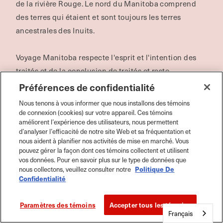
de la rivière Rouge.
Le nord du Manitoba comprend
des terres qui étaient et sont toujours les terres
ancestrales des Inuits.
Voyage Manitoba respecte l'esprit et l'intention des
traités et de la conclusion de traités et reste
déterminé à travailler en partenariat avec les
Préférences de confidentialité
Premières Nations, les Inuits et les Métis dans un
Nous tenons à vous informer que nous installons des témoins
esprit de vérité, de réconciliation et de collaboration.
de connexion (cookies) sur votre appareil. Ces témoins
améliorent l’expérience des utilisateurs, nous permettent
En savoir plus sur les territoires
d’analyser l’efficacité de notre site Web et sa fréquentation et
visés par les traités
nous aident à planifier nos activités de mise en marché. Vous
pouvez gérer la façon dont ces témoins collectent et utilisent
vos données. Pour en savoir plus sur le type de données que
nous collectons, veuillez consulter notre
Politique De
Confidentialité
Paramètres des témoins
Accepter tous les témoins
Français