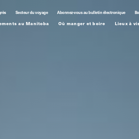
grès
Secteur du voyage
Abonnez-vous au bulletin électronique
Bo
ements au Manitoba
Où manger et boire
Lieux à vi