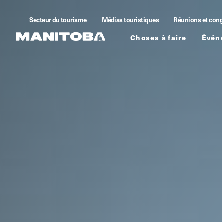
Skip to content
Secteur du tourisme
Médias touristiques
Réunions et con
Choses à faire
Évén