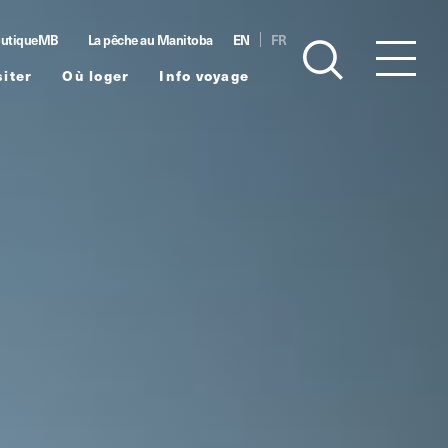
utiqueMB
La pêche au Manitoba
EN
FR
siter
Où loger
Info voyage