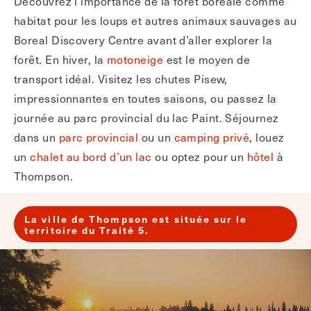
Découvrez l’importance de la forêt boréale comme
habitat pour les loups et autres animaux sauvages au
Boreal Discovery Centre avant d’aller explorer la
forêt. En hiver, la
motoneige
est le moyen de
transport idéal. Visitez les chutes Pisew,
impressionnantes en toutes saisons, ou passez la
journée au parc provincial du lac Paint. Séjournez
dans un
parc provincial
ou un
camping privé
, louez
un
chalet au bord d’un lac
ou optez pour un
hôtel
à
Thompson.
La ville de Thompson est située sur le
territoire du Traité 5.