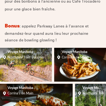
pour des bonbons à l'ancienne ou au Cafe Trocadero
pour une glace bien fraîche.
Bonus
: appelez Parkway Lanes à l'avance et
demandez-leur quand aura lieu leur prochaine
séance de bowling glowling !
Voyage Manitoba
Voyage Manitoba
Northgate Trails Dauphin
Corrina's on Main
Voyage Manitoba
Voyage Manito
Corrina's on Main
Northgate Trail