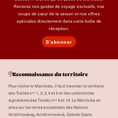
Recevez nos guides de voyage exclusifs, nos
coups de cœur de la saison et nos offres
spéciales directement dans votre boîte de
réception.
S'abonner
Reconnaissance du territoire
Pour visiter le Manitoba, il faut traverser le territoire
des Traités nᵒˢ 1, 2, 3, 4 et 5 et des collectivités
signataires des Traités nᵒˢ 6 et 10. Le Manitoba se
situe sur les terres ancestrales des Nations
Anishinaabeg, Anishininewuk, Dakota Oyate,