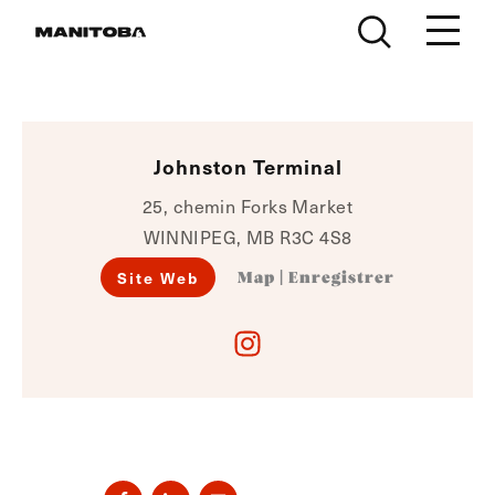
Skip to content
Johnston Terminal
25, chemin Forks Market
WINNIPEG, MB R3C 4S8
Site Web
Map
|
Enregistrer