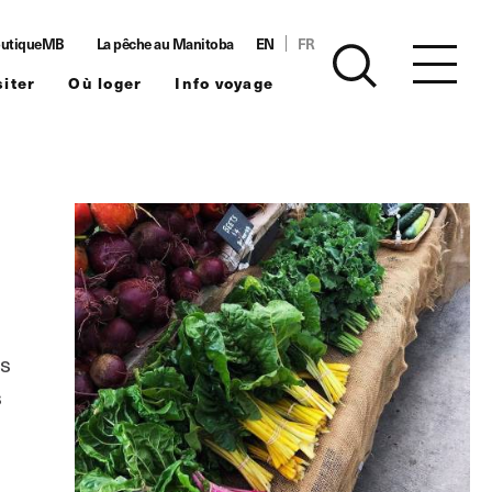
utiqueMB
La pêche au Manitoba
EN
FR
siter
Où loger
Info voyage
is
s