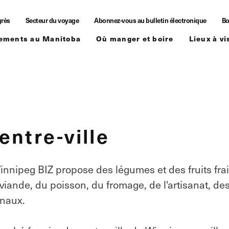
grès
Secteur du voyage
Abonnez-vous au bulletin électronique
Bo
ements au Manitoba
Où manger et boire
Lieux à vi
ntre-ville
nnipeg BIZ propose des légumes et des fruits fra
 viande, du poisson, du fromage, de l'artisanat, de
anaux.