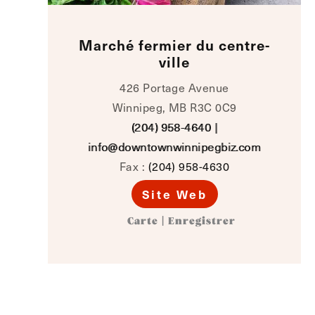
Marché fermier du centre-
ville
426 Portage Avenue
Winnipeg, MB R3C 0C9
(204) 958-4640
|
info@downtownwinnipegbiz.com
Fax :
(204) 958-4630
Site Web
Carte
|
Enregistrer