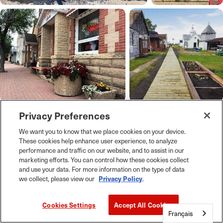
Privacy Preferences
Winnipeg Beach
We want you to know that we place cookies on your device.
These cookies help enhance user experience, to analyze
performance and traffic on our website, and to assist in our
Winnipeg Beach conserve encore aujourd’hui la
marketing efforts. You can control how these cookies collect
and use your data. For more information on the type of data
nostalgie de son passé de station balnéaire.
we collect, please view our
Privacy Policy
.
Autrefois surnommée la « Coney Island du Nord »,
elle reste une destination prisée pour ses
Cookies Settings
Accept All Cookies
promenades sur la promenade, ses journées à la
Français