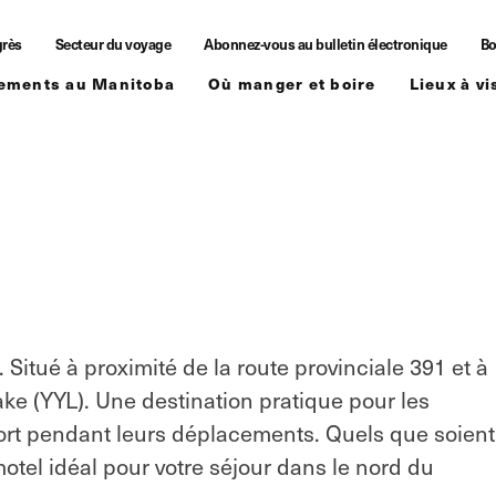
grès
Secteur du voyage
Abonnez-vous au bulletin électronique
Bo
ements au Manitoba
Où manger et boire
Lieux à vi
itué à proximité de la route provinciale 391 et à
ake (YYL). Une destination pratique pour les
fort pendant leurs déplacements. Quels que soient
otel idéal pour votre séjour dans le nord du