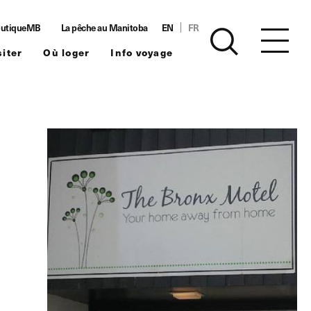
utiqueMB
La pêche au Manitoba
EN
FR
siter
Où loger
Info voyage