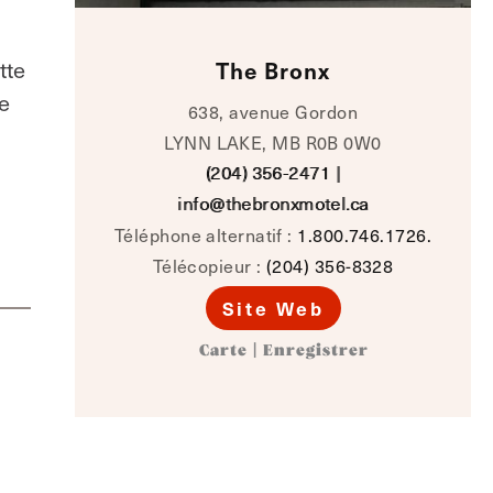
tte
The Bronx
ue
638, avenue Gordon
LYNN LAKE, MB R0B 0W0
(204) 356-2471
|
info@thebronxmotel.ca
Téléphone alternatif :
1.800.746.1726.
Télécopieur :
(204) 356-8328
Site Web
Carte
|
Enregistrer