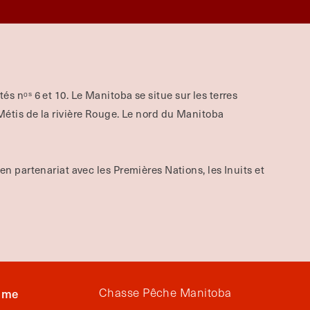
aités nᵒˢ 6 et 10. Le Manitoba se situe sur les terres
tis de la rivière Rouge.
Le nord du Manitoba
 en partenariat avec les Premières Nations, les Inuits et
isme
Chasse Pêche Manitoba