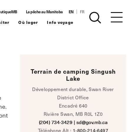
utiqueMB
La pêche au Manitoba
EN
FR
siter
Où loger
Info voyage
Terrain de camping Singush
Lake
Développement durable, Swan River
e
District Office
he.
Encadré 640
Rivière Swan, MB R0L 1Z0
ont
(204) 734-3429
|
sd@gov.mb.ca
Téléphone Alt :
1-800-214-6497