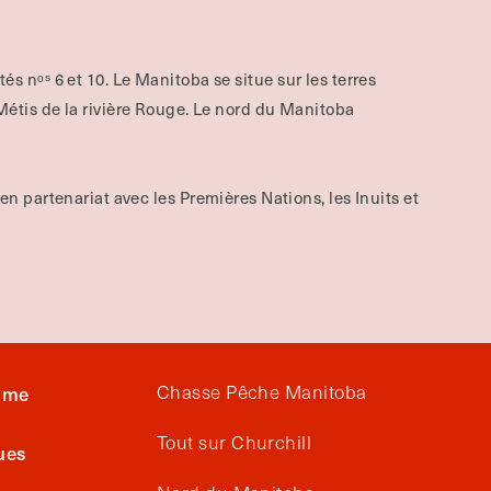
aités nᵒˢ 6 et 10. Le Manitoba se situe sur les terres
tis de la rivière Rouge.
Le nord du Manitoba
 en partenariat avec les Premières Nations, les Inuits et
Chasse Pêche Manitoba
isme
Tout sur Churchill
ues