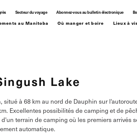
grès
Secteur du voyage
Abonnez-vous au bulletin électronique
Bo
ements au Manitoba
Où manger et boire
Lieux à vi
Singush Lake
, situé à 68 km au nord de Dauphin sur l'autorout
 km. Excellentes possibilités de camping et de pêc
it d'un terrain de camping où les premiers arrivés s
trement automatique.