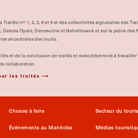
es Traités nᵒˢ 1, 2, 3, 4 et 5 et des collectivités signataires des Tr
Dakota Oyate, Denesuline et Nehethowuk et est la patrie des Mé
rres ancestrales des Inuits.
ités et de la conclusion de traités et reste déterminé à travailler
 de collaboration.
par les traités
Choses à faire
Secteur du tour
Événements au Manitoba
Médias touristiq