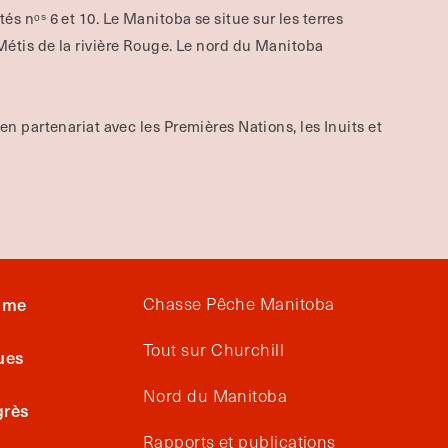
aités nᵒˢ 6 et 10. Le Manitoba se situe sur les terres
tis de la rivière Rouge.
Le nord du Manitoba
 en partenariat avec les Premières Nations, les Inuits et
isme
Chasse Pêche Manitoba
Tout sur Churchill
ues
Nord du Manitoba
grès
Rapports et publications