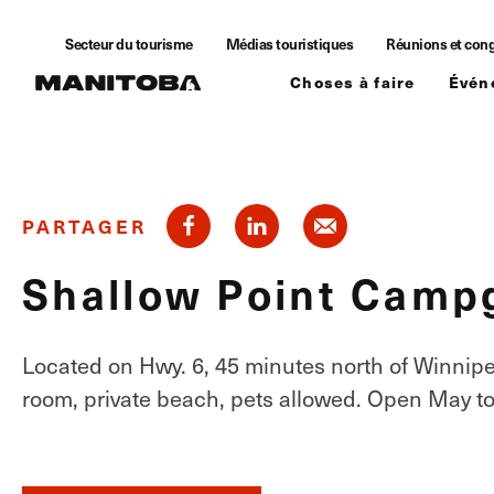
Skip to content
Secteur du tourisme
Médias touristiques
Réunions et con
Choses à faire
Évén
PARTAGER
Shallow Point Camp
Located on Hwy. 6, 45 minutes north of Winnipe
room, private beach, pets allowed. Open May to