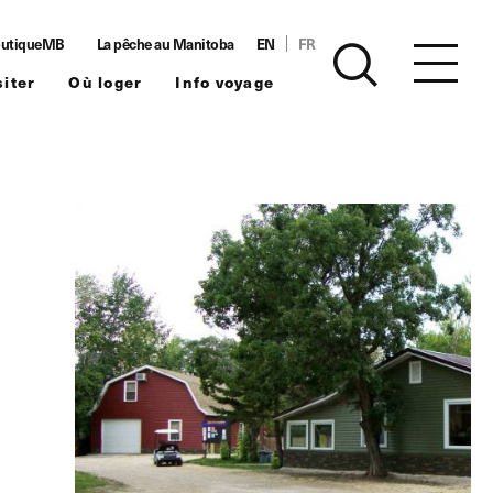
utiqueMB
La pêche au Manitoba
EN
FR
siter
Où loger
Info voyage