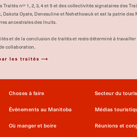
es Traités nᵒˢ 1, 2, 3, 4 et 5 et des collectivités signataires des Tr
Dakota Oyate, Denesuline et Nehethowuk et est la patrie des Mé
rres ancestrales des Inuits.
ités et de la conclusion de traités et reste déterminé à travailler
 de collaboration.
par les traités
Choses à faire
Secteur du tour
Événements au Manitoba
Médias touristiq
Où manger et boire
Réunions et con