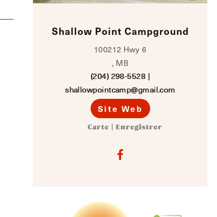
Shallow Point Campground
100212 Hwy 6
, MB
(204) 298-5528
|
shallowpointcamp@gmail.com
Site Web
Carte
|
Enregistrer