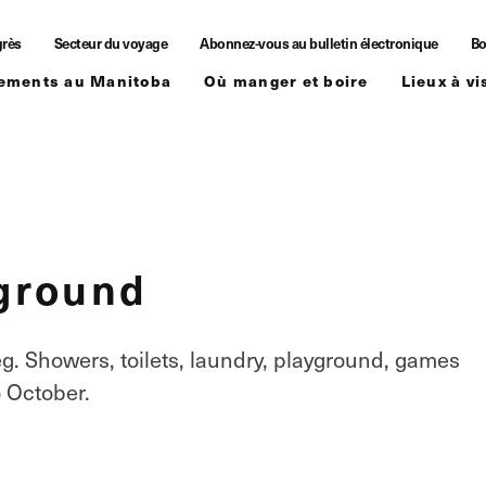
grès
Secteur du voyage
Abonnez-vous au bulletin électronique
Bo
ements au Manitoba
Où manger et boire
Lieux à vi
ground
g. Showers, toilets, laundry, playground, games
 October.