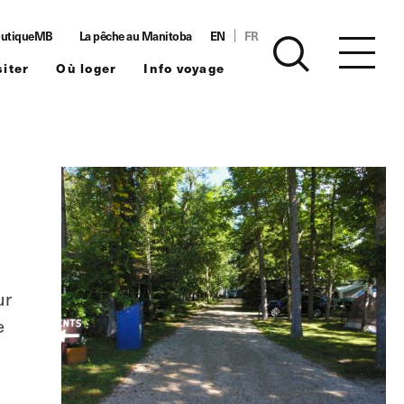
utiqueMB
La pêche au Manitoba
EN
FR
siter
Où loger
Info voyage
ur
e