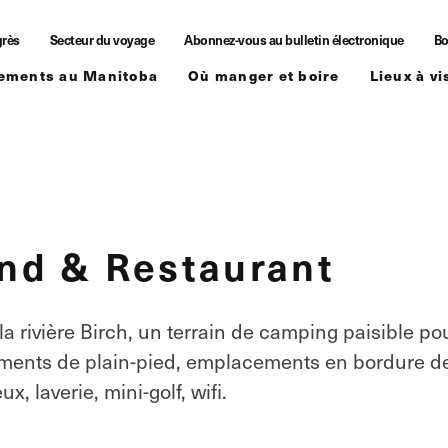
grès
Secteur du voyage
Abonnez-vous au bulletin électronique
Bo
ements au Manitoba
Où manger et boire
Lieux à vi
nd & Restaurant
la rivière Birch, un terrain de camping paisible po
ments de plain-pied, emplacements en bordure d
x, laverie, mini-golf, wifi.