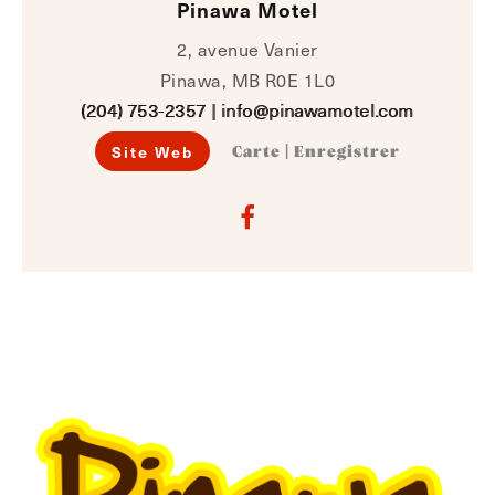
Pinawa Motel
2, avenue Vanier
Pinawa, MB R0E 1L0
(204) 753-2357
|
info@pinawamotel.com
Site Web
Carte
|
Enregistrer