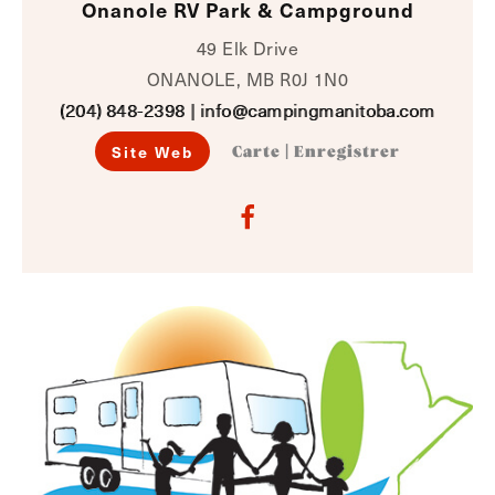
Onanole RV Park & Campground
49 Elk Drive
ONANOLE, MB R0J 1N0
(204) 848-2398
|
info@campingmanitoba.com
Site Web
Carte
|
Enregistrer