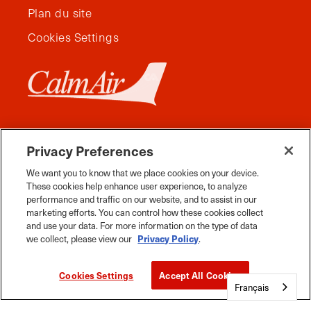
Plan du site
Cookies Settings
Privacy Preferences
We want you to know that we place cookies on your device.
These cookies help enhance user experience, to analyze
performance and traffic on our website, and to assist in our
marketing efforts. You can control how these cookies collect
and use your data. For more information on the type of data
Facebook
Instagram
Twitter
YouTube
Pinterest
Tiktok
Whats App
we collect, please view our
Privacy Policy
.
Voyage Manitoba, tous droits réservés, 2026.
Cookies Settings
Accept All Cookies
Français