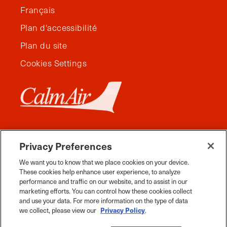
Français
Plan d'accessibilité
Plan du site
Cookies Settings
Privacy Preferences
We want you to know that we place cookies on your device.
These cookies help enhance user experience, to analyze
performance and traffic on our website, and to assist in our
marketing efforts. You can control how these cookies collect
and use your data. For more information on the type of data
Facebook
Instagram
Twitter
YouTube
Pinterest
Tiktok
Whats App
we collect, please view our
Privacy Policy
.
Voyage Manitoba, tous droits réservés, 2026.