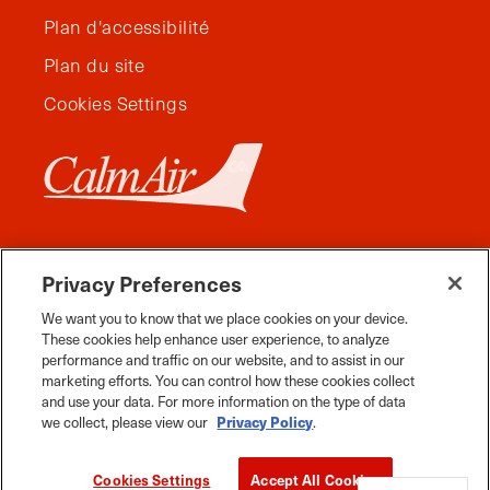
Plan d'accessibilité
Plan du site
Cookies Settings
Privacy Preferences
We want you to know that we place cookies on your device.
These cookies help enhance user experience, to analyze
performance and traffic on our website, and to assist in our
marketing efforts. You can control how these cookies collect
and use your data. For more information on the type of data
Facebook
Instagram
Twitter
YouTube
Pinterest
Tiktok
Whats App
we collect, please view our
Privacy Policy
.
Voyage Manitoba, tous droits réservés, 2026.
Cookies Settings
Accept All Cookies