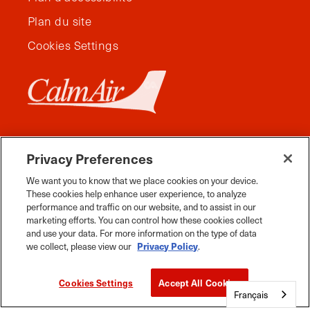
Plan du site
Cookies Settings
Privacy Preferences
We want you to know that we place cookies on your device.
These cookies help enhance user experience, to analyze
performance and traffic on our website, and to assist in our
marketing efforts. You can control how these cookies collect
and use your data. For more information on the type of data
Facebook
Instagram
Twitter
YouTube
Pinterest
Tiktok
Whats App
we collect, please view our
Privacy Policy
.
Voyage Manitoba, tous droits réservés, 2026.
Cookies Settings
Accept All Cookies
Français