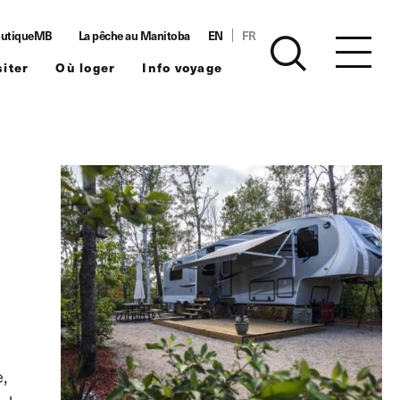
utiqueMB
La pêche au Manitoba
EN
FR
siter
Où loger
Info voyage
,