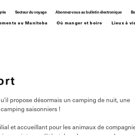
grès
Secteur du voyage
Abonnez-vous au bulletin électronique
Bo
ements au Manitoba
Où manger et boire
Lieux à vi
ort
qu'il propose désormais un camping de nuit, une
 camping saisonniers !
lial et accueillant pour les animaux de compagnie