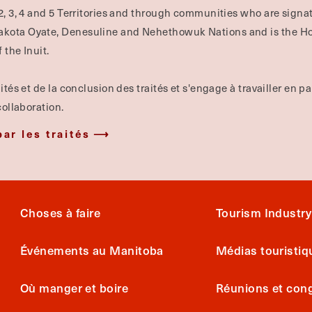
2, 3, 4 and 5 Territories and through communities who are signat
Dakota Oyate, Denesuline and Nehethowuk Nations and is the H
 the Inuit.
tés et de la conclusion des traités et s'engage à travailler en pa
collaboration.
par les traités
Choses à faire
Tourism Industry
Événements au Manitoba
Médias touristiq
Où manger et boire
Réunions et con