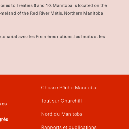
ories to Treaties 6 and 10. Manitoba is located on the
omeland of the Red River Métis. Northern Manitoba
rtenariat avec les Premières nations, les Inuits et les
Chasse Pêche Manitoba
Tout sur Churchill
ues
Nord du Manitoba
grès
Rapports et publications