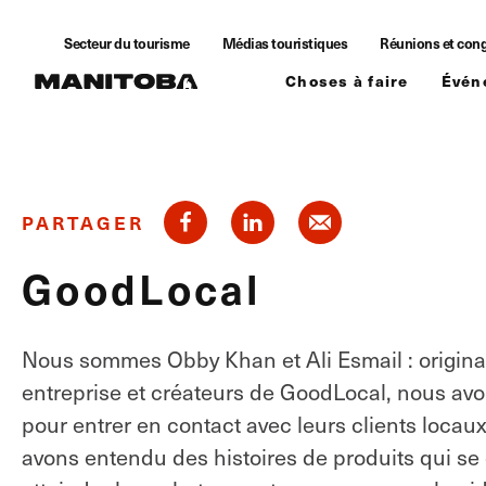
Skip to content
Secteur du tourisme
Médias touristiques
Réunions et con
Choses à faire
Évén
PARTAGER
GoodLocal
Nous sommes Obby Khan et Ali Esmail : originai
entreprise et créateurs de GoodLocal, nous avo
pour entrer en contact avec leurs clients loc
avons entendu des histoires de produits qui se 