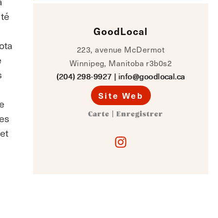
a
uté
GoodLocal
ota
223, avenue McDermot
e
Winnipeg, Manitoba r3b0s2
s
(204) 298-9927
|
info@goodlocal.ca
Site Web
e
les
Carte
|
Enregistrer
et