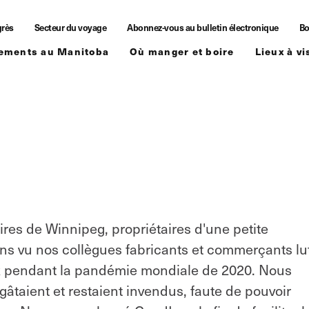
grès
Secteur du voyage
Abonnez-vous au bulletin électronique
Bo
ements au Manitoba
Où manger et boire
Lieux à vi
res de Winnipeg, propriétaires d'une petite
ns vu nos collègues fabricants et commerçants lu
aux pendant la pandémie mondiale de 2020. Nous
gâtaient et restaient invendus, faute de pouvoir