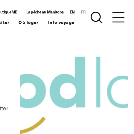
utiqueMB
La pêche au Manitoba
EN
FR
siter
Où loger
Info voyage
tter