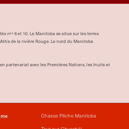
aités nᵒˢ 6 et 10. Le Manitoba se situe sur les terres
tis de la rivière Rouge.
Le nord du Manitoba
 en partenariat avec les Premières Nations, les Inuits et
isme
Chasse Pêche Manitoba
Tout sur Churchill