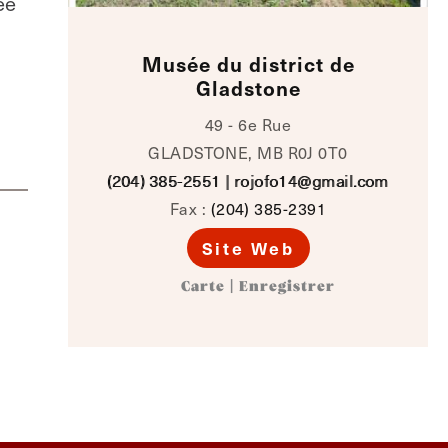
ée
Musée du district de
Gladstone
49 - 6e Rue
GLADSTONE, MB R0J 0T0
(204) 385-2551
|
rojofo14@gmail.com
Fax :
(204) 385-2391
Site Web
Carte
|
Enregistrer