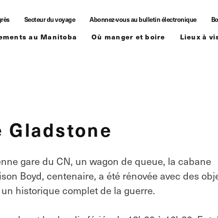
grès
Secteur du voyage
Abonnez-vous au bulletin électronique
Bo
ements au Manitoba
Où manger et boire
Lieux à vi
e Gladstone
cienne gare du CN, un wagon de queue, la cabane
ison Boyd, centenaire, a été rénovée avec des obj
 un historique complet de la guerre.