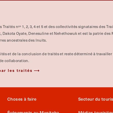
es Traités nᵒˢ 1, 2, 3, 4 et 5 et des collectivités signataires des Tr
Dakota Oyate, Denesuline et Nehethowuk et est la patrie des Mé
rres ancestrales des Inuits.
ités et de la conclusion de traités et reste déterminé à travailler
 de collaboration.
par les traités
Choses à faire
Secteur du tour
Événements au Manitoba
Médias touristiq