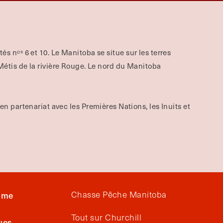
aités nᵒˢ 6 et 10. Le Manitoba se situe sur les terres
tis de la rivière Rouge.
Le nord du Manitoba
 en partenariat avec les Premières Nations, les Inuits et
Chasse Pêche Manitoba
isme
Tout sur Churchill
ues