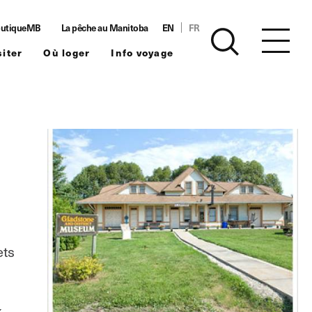
utiqueMB
La pêche au Manitoba
EN
FR
siter
Où loger
Info voyage
ets