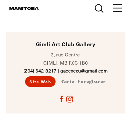
Skip to content
Gimli Art Club Gallery
3, rue Centre
GIMLI, MB R0C 1B0
(204) 642-8217
|
gacexecu@gmail.com
Site Web
Carte
|
Enregistrer