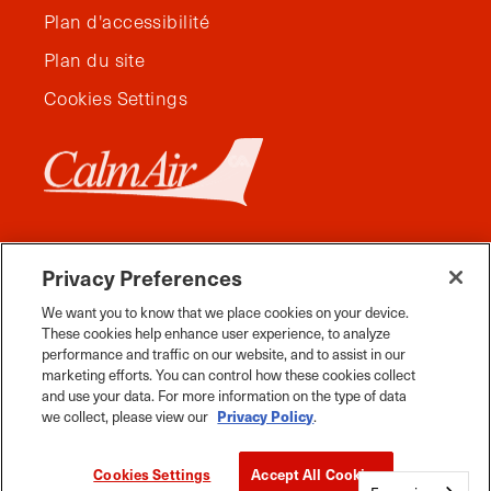
Plan d'accessibilité
Plan du site
Cookies Settings
Privacy Preferences
We want you to know that we place cookies on your device.
These cookies help enhance user experience, to analyze
performance and traffic on our website, and to assist in our
marketing efforts. You can control how these cookies collect
and use your data. For more information on the type of data
Facebook
Instagram
Twitter
YouTube
Pinterest
Tiktok
Whats App
we collect, please view our
Privacy Policy
.
Voyage Manitoba, tous droits réservés, 2026.
Cookies Settings
Accept All Cookies