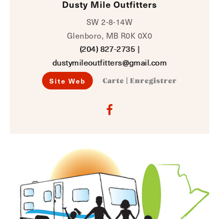
Dusty Mile Outfitters
SW 2-8-14W
Glenboro, MB R0K 0X0
(204) 827-2735
|
dustymileoutfitters@gmail.com
Site Web
Carte
|
Enregistrer