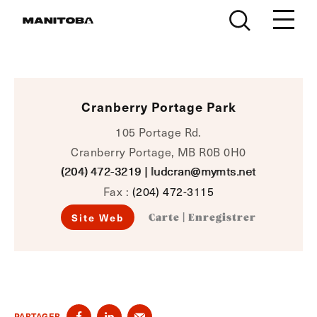
Skip to content
Cranberry Portage Park
105 Portage Rd.
Cranberry Portage, MB R0B 0H0
(204) 472-3219
|
ludcran@mymts.net
Fax :
(204) 472-3115
Site Web
Carte
|
Enregistrer
PARTAGER