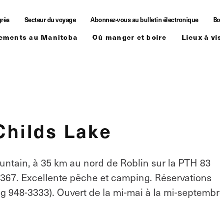
grès
Secteur du voyage
Abonnez-vous au bulletin électronique
Bo
ements au Manitoba
Où manger et boire
Lieux à vi
Childs Lake
ountain, à 35 km au nord de Roblin sur la PTH 83
PR 367. Excellente pêche et camping. Réservations
 948-3333). Ouvert de la mi-mai à la mi-septembr