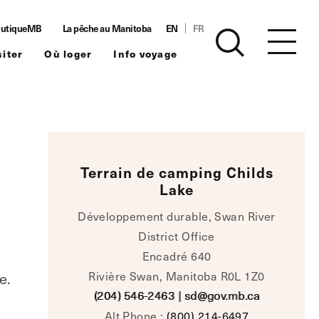
utiqueMB
La pêche au Manitoba
EN
FR
siter
Où loger
Info voyage
Terrain de camping Childs
Lake
Développement durable, Swan River
District Office
Encadré 640
Rivière Swan, Manitoba R0L 1Z0
e.
(204) 546-2463
|
sd@gov.mb.ca
Alt Phone :
(800) 214-6497