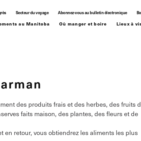
grès
Secteur du voyage
Abonnez-vous au bulletin électronique
Bo
ements au Manitoba
Où manger et boire
Lieux à vi
Carman
ent des produits frais et des herbes, des fruits 
serves faits maison, des plantes, des fleurs et de
t en retour, vous obtiendrez les aliments les plus