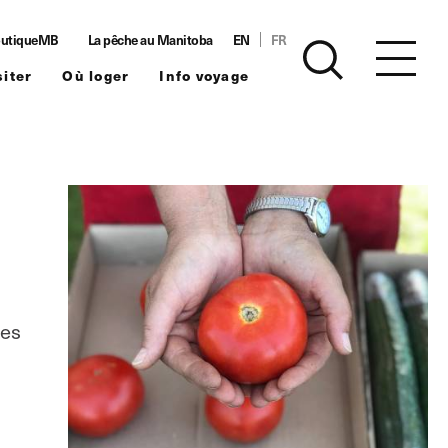
utiqueMB
La pêche au Manitoba
EN
FR
siter
Où loger
Info voyage
des