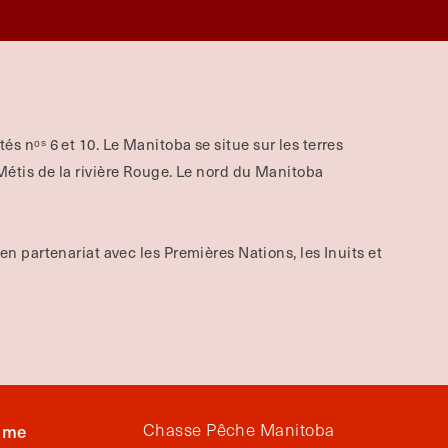
aités nᵒˢ 6 et 10. Le Manitoba se situe sur les terres
tis de la rivière Rouge.
Le nord du Manitoba
 en partenariat avec les Premières Nations, les Inuits et
isme
Chasse Pêche Manitoba