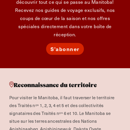
découvrir tout ce qui se passe au Manitoba!
Recevez nos guides de voyage exclusifs, nos
coups de cœur de la saison et nos offres
spéciales directement dans votre boîte de
réception.
S'abonner
Reconnaissance du territoire
Pour visiter le Manitoba, il faut traverser le territoire
des Traités nᵒˢ 1, 2, 3, 4 et 5 et des collectivités
signataires des Traités nᵒˢ 6 et 10. Le Manitoba se
situe sur les terres ancestrales des Nations
Anishinaabeg, Anishininewuk, Dakota Oyate,