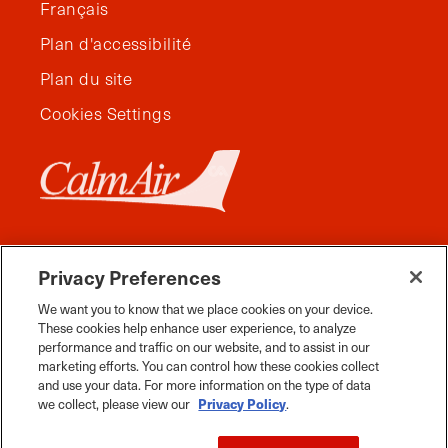
Français
Plan d'accessibilité
Plan du site
Cookies Settings
Privacy Preferences
We want you to know that we place cookies on your device.
These cookies help enhance user experience, to analyze
performance and traffic on our website, and to assist in our
marketing efforts. You can control how these cookies collect
and use your data. For more information on the type of data
Facebook
Instagram
Twitter
YouTube
Pinterest
Tiktok
Whats App
we collect, please view our
Privacy Policy
.
Voyage Manitoba, tous droits réservés, 2026.