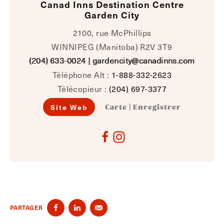
Canad Inns Destination Centre
Garden City
2100, rue McPhillips
WINNIPEG (Manitoba) R2V 3T9
(204) 633-0024
|
gardencity@canadinns.com
Téléphone Alt :
1-888-332-2623
Télécopieur :
(204) 697-3377
Site Web
Carte
|
Enregistrer
PARTAGER