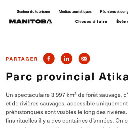
Skip to content
Secteur du tourisme
Médias touristiques
Réunions et con
Choses à faire
Évén
PARTAGER
Parc provincial Atik
Un spectaculaire 3 997 km² de forêt sauvage, d
et de rivières sauvages, accessible uniquement
préhistoriques sont visibles le long des rivières
fins rituelles il y a des centaines d'années. On