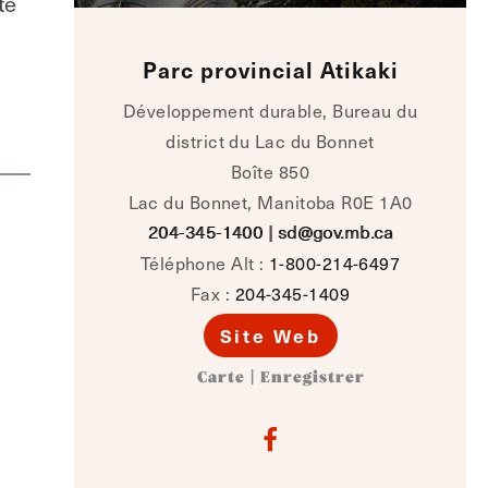
te
Parc provincial Atikaki
Développement durable, Bureau du
district du Lac du Bonnet
Boîte 850
Lac du Bonnet, Manitoba R0E 1A0
204-345-1400
|
sd@gov.mb.ca
Téléphone Alt :
1-800-214-6497
Fax :
204-345-1409
Site Web
Carte
|
Enregistrer