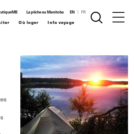
utiqueMB
La pêche au Manitoba
EN
FR
siter
Où loger
Info voyage
tes
es