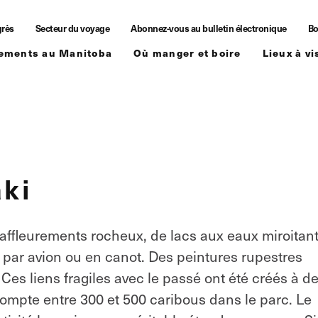
grès
Secteur du voyage
Abonnez-vous au bulletin électronique
Bo
ements au Manitoba
Où manger et boire
Lieux à vi
aki
'affleurements rocheux, de lacs aux eaux miroitan
 par avion ou en canot. Des peintures rupestres
. Ces liens fragiles avec le passé ont été créés à d
 compte entre 300 et 500 caribous dans le parc. Le