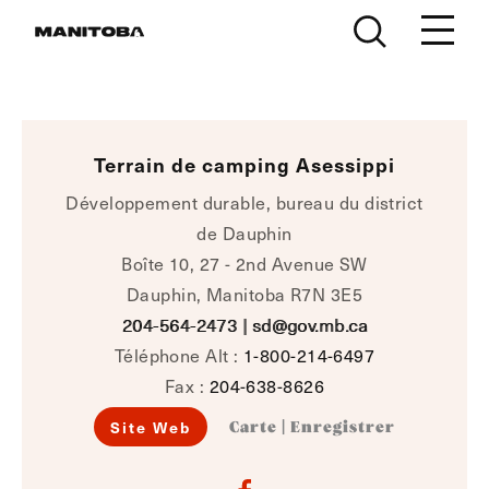
Skip to content
Terrain de camping Asessippi
Développement durable, bureau du district
de Dauphin
Boîte 10, 27 - 2nd Avenue SW
Dauphin, Manitoba R7N 3E5
204-564-2473
|
sd@gov.mb.ca
Téléphone Alt :
1-800-214-6497
Fax :
204-638-8626
Site Web
Carte
|
Enregistrer