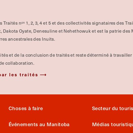
es Traités nᵒˢ 1, 2, 3, 4 et 5 et des collectivités signataires des Tr
Dakota Oyate, Denesuline et Nehethowuk et est la patrie des Mé
rres ancestrales des Inuits.
ités et de la conclusion de traités et reste déterminé à travailler
 de collaboration.
par les traités
Choses à faire
Secteur du tour
Événements au Manitoba
Médias touristiq