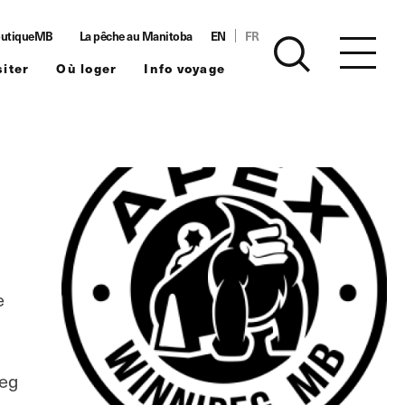
utiqueMB
La pêche au Manitoba
EN
FR
siter
Où loger
Info voyage
e
peg