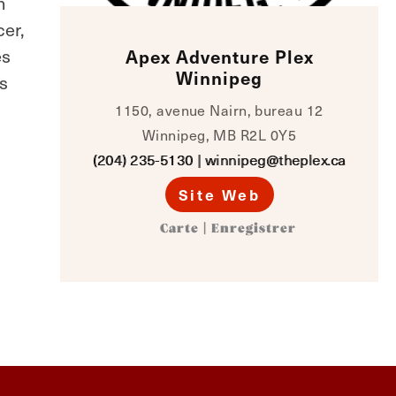
n
cer,
es
Apex Adventure Plex
Winnipeg
es
1150, avenue Nairn, bureau 12
Winnipeg, MB R2L 0Y5
(204) 235-5130
|
winnipeg@theplex.ca
Site Web
Carte
|
Enregistrer