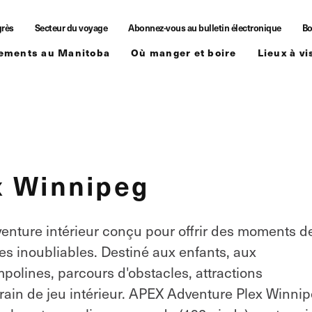
grès
Secteur du voyage
Abonnez-vous au bulletin électronique
Bo
ements au Manitoba
Où manger et boire
Lieux à vi
x Winnipeg
enture intérieur conçu pour offrir des moments d
es inoubliables. Destiné aux enfants, aux
polines, parcours d'obstacles, attractions
rain de jeu intérieur. APEX Adventure Plex Winni