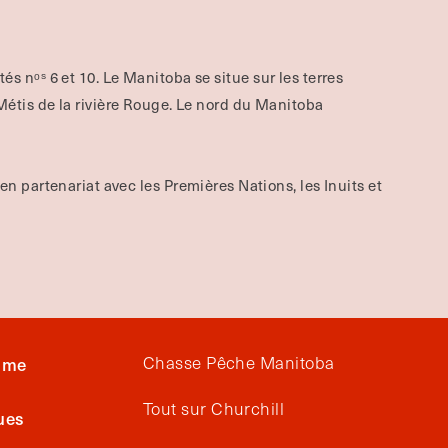
aités nᵒˢ 6 et 10. Le Manitoba se situe sur les terres
tis de la rivière Rouge.
Le nord du Manitoba
 en partenariat avec les Premières Nations, les Inuits et
Chasse Pêche Manitoba
isme
Tout sur Churchill
ues