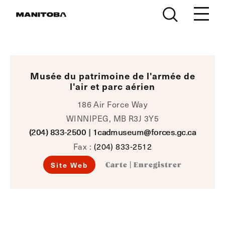
Skip to content
Musée du patrimoine de l'armée de
l'air et parc aérien
186 Air Force Way
WINNIPEG, MB R3J 3Y5
(204) 833-2500
|
1cadmuseum@forces.gc.ca
Fax :
(204) 833-2512
Site Web
Carte
|
Enregistrer