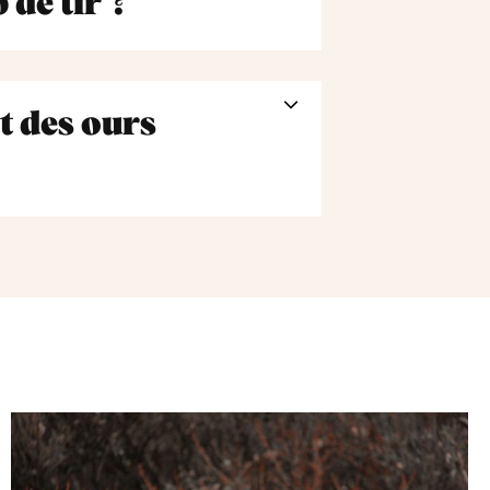
 de tir ?
et des ours