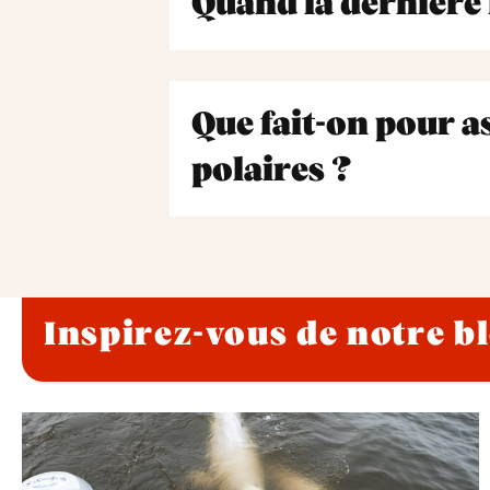
Quand la dernière f
Que fait-on pour as
polaires ?
Inspirez-vous de notre b