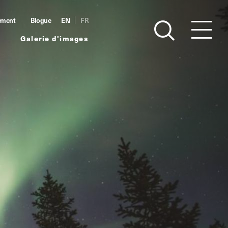
ément
Blogue
EN
FR
Galerie d'images