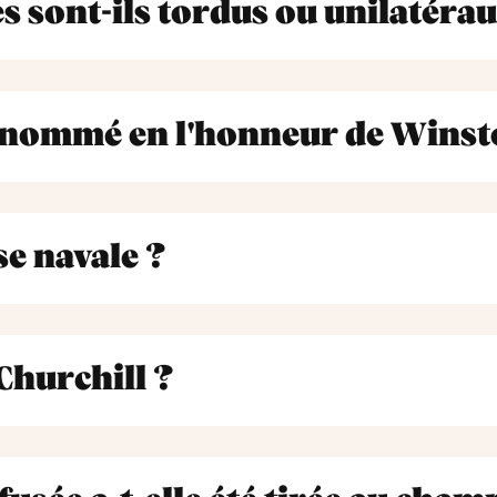
s sont-ils tordus ou unilatérau
té nommé en l'honneur de Winst
se navale ?
Churchill ?