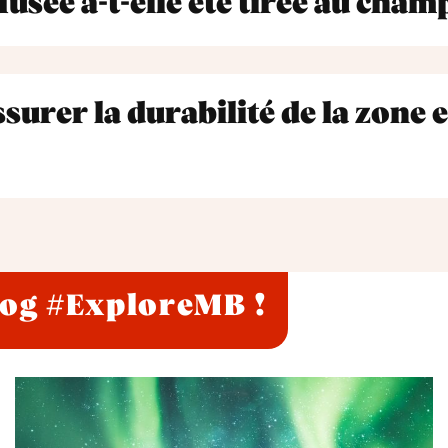
usée a-t-elle été tirée au champ
surer la durabilité de la zone 
log #ExploreMB !