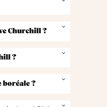
ve Churchill ?
ill ?
 boréale ?