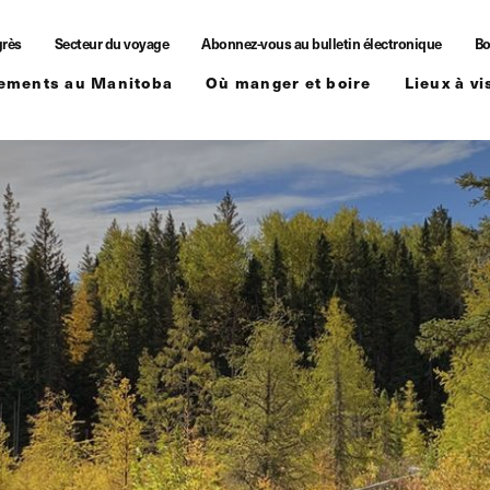
grès
Secteur du voyage
Abonnez-vous au bulletin électronique
Bo
ements au Manitoba
Où manger et boire
Lieux à vi