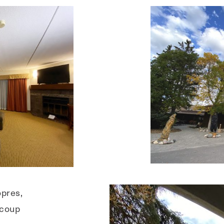
opres,
ucoup