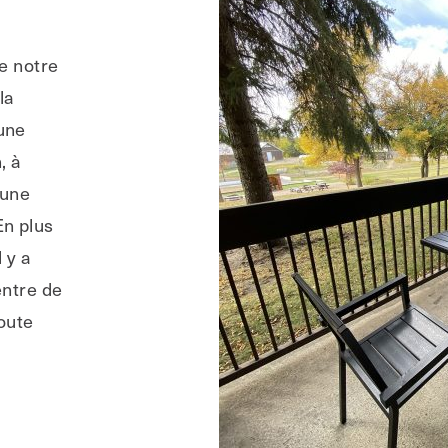
e notre
la
une
, à
aune
n plus
 y a
entre de
toute