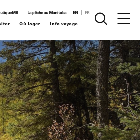
utiqueMB
La pêche au Manitoba
EN
FR
siter
Où loger
Info voyage