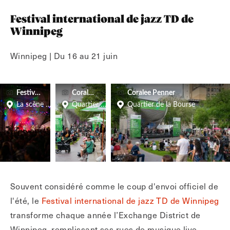
Festival international de jazz TD de
Winnipeg
Winnipeg | Du 16 au 21 juin
Festival de jazz de Winnipeg
Coralee Penner
Coralee Penner
La scène du Cube
Quartier de la Bourse
Quartier de la Bourse
Souvent considéré comme le coup d'envoi officiel de
l'été, le
Festival international de jazz TD de Winnipeg
transforme chaque année l’Exchange District de
Winnipeg, remplissant ses rues de musique live.