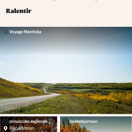
Ralentir
Voyage Manitoba
minuscules.explorateurs
loraleebjornson
Parc Kildonan