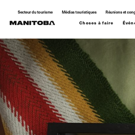
Skip to content
Secteur du tourisme
Médias touristiques
Réunions et con
Choses à faire
Évén