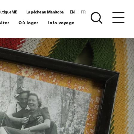
utiqueMB
La pêche au Manitoba
EN
FR
siter
Où loger
Info voyage