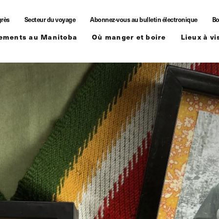
grès
Secteur du voyage
Abonnez-vous au bulletin électronique
Bo
ements au Manitoba
Où manger et boire
Lieux à vi