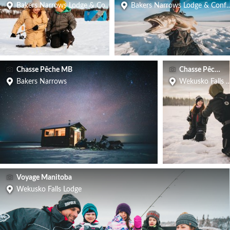
Bakers Narrows Lodge & Conference Center
Bakers Narrows Lodge & Confe
Chasse Pêche MB
Chasse Pêche 
Bakers Narrows
Wekusko Falls 
Voyage Manitoba
Wekusko Falls Lodge