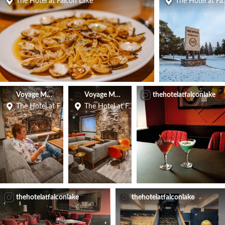
The Hotel at Falcon Lake
The Hotel at Fa
Voyage Manitoba
Voyage Manitoba
thehotelatfalconlake
The Hotel at Falcon Lake
The Hotel at Falcon Lake
thehotelatfalconlake
thehotelatfalconlake