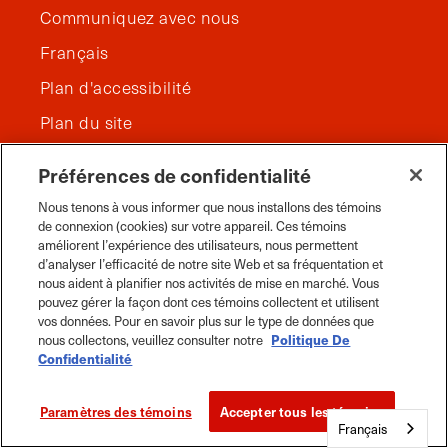
Communiquez avec nous
Français
Plan d'accessibilité
Plan du site
Cookies Settings
Préférences de confidentialité
Nous tenons à vous informer que nous installons des témoins
de connexion (cookies) sur votre appareil. Ces témoins
améliorent l’expérience des utilisateurs, nous permettent
d’analyser l’efficacité de notre site Web et sa fréquentation et
nous aident à planifier nos activités de mise en marché. Vous
pouvez gérer la façon dont ces témoins collectent et utilisent
vos données. Pour en savoir plus sur le type de données que
nous collectons, veuillez consulter notre
Politique De
Confidentialité
Paramètres des témoins
Accepter tous les témoins
Français
Facebook
Instagram
Twitter
YouTube
Pinterest
Tiktok
Whats App