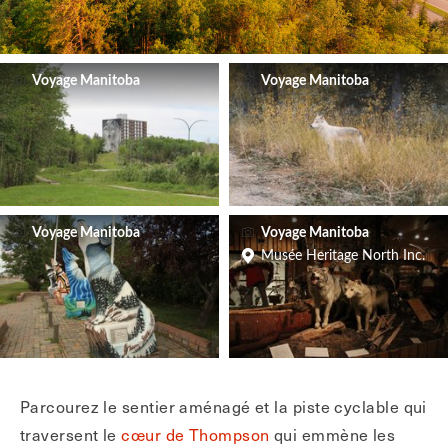
Voyage Manitoba
Voyage Manitoba
Voyage Manitoba
Voyage Manitoba
Musée Heritage North Inc.
Parcourez le sentier aménagé et la piste cyclable qui
traversent le
cœur de Thompson
qui emmène les