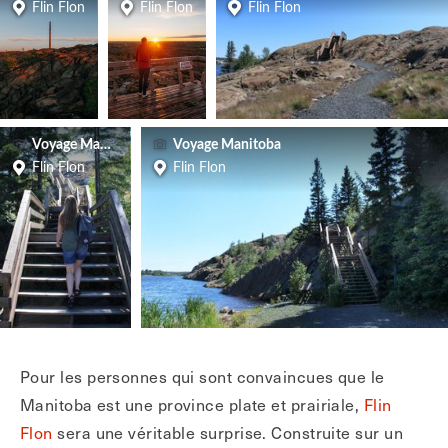
Flin Flon
Flin Flon
Flin Flon
Voyage Manitoba
Voyage Manitoba
Flin Flon
Flin Flon
Pour les personnes qui sont convaincues que le
Manitoba est une province plate et prairiale,
Flin
Flon
sera une véritable surprise. Construite sur un