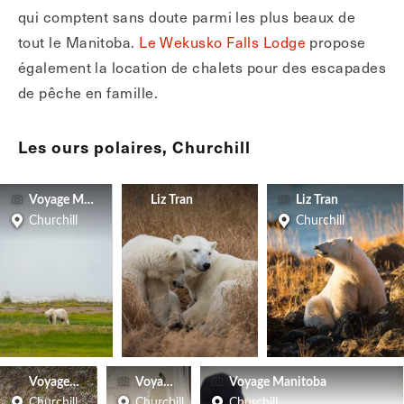
qui comptent sans doute parmi les plus beaux de
tout le Manitoba.
Le Wekusko Falls Lodge
propose
également la location de chalets pour des escapades
de pêche en famille.
Les ours polaires, Churchill
Voyage Manitoba
Liz Tran
Liz Tran
Churchill
Churchill
Voyage Manitoba
Voyage Manitoba
Voyage Manitoba
Churchill
Churchill
Churchill