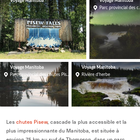
Voyage Manitoba
Voyage Manitoba
Parc provincial des 
Voyage Manitoba
Voyage Manitoba
Parc provincial des chutes Pisew
Rivière d'herbe
Les
chutes Pisew
, cascade la plus accessible et la
plus impressionnante du Manitoba, est située à
environ 75 km au sud de Thompson, dans un parc