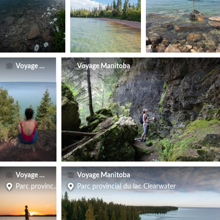
Voyage Manitoba
Voyage Manitoba
Voyage Manitoba
Voyage Manitoba
Parc provincial du lac Clearwater
Parc provincial du lac Clearwater