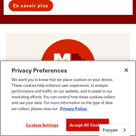
En savoir plus
Privacy Preferences
We want you to know that we place cookies on your device.
These cookies help enhance user experience, to analyze
performance and traffic on our website, and to assist in our
marketing efforts. You can control how these cookies collect
À propos de l'auteur
and use your data. For more information on the type of data
Privacy Policy
we collect, please view our
.
Des conseils de voyage aux moments marquants
Cookies Settings
Accept All Cookies
des saisons, en passant par les récits de gens du
Français