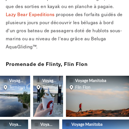
que des sorties en kayak ou en planche à pagaie.
Lazy Bear Expeditions
propose des forfaits guidés de
plusieurs jours pour découvrir les bélugas à bord
d'un gros bateau de passagers doté de hublots sous-
marins ou au niveau de l'eau grâce au Beluga
AquaGliding™.
Promenade de Flinty, Flin Flon
Voyage Manitoba
Voyage Manitoba
Voyage Manitoba
Terminus Est du sentier et de la promenade de Flinty
Terminus Est du sentier et de la promenade de Fl
Flin Flon
Voyage Manitoba
Voyage Manitoba
Voyage Manitoba