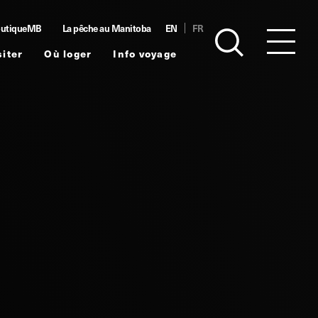
utiqueMB
La pêche au Manitoba
EN
FR
siter
Où loger
Info voyage