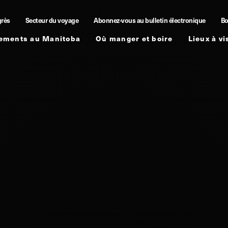
grès
Secteur du voyage
Abonnez-vous au bulletin électronique
Bo
ements au Manitoba
Où manger et boire
Lieux à vi