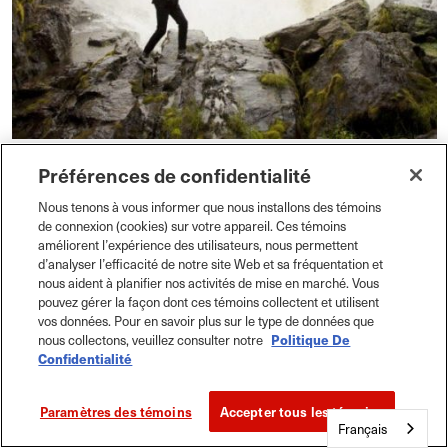
Lieux à visiter
Préférences de confidentialité
Les incontournables du Manitoba
Nous tenons à vous informer que nous installons des témoins
Ces destinations incontournables vous offrent le
de connexion (cookies) sur votre appareil. Ces témoins
améliorent l’expérience des utilisateurs, nous permettent
meilleur de notre province. Découvrez quelques-uns
d’analyser l’efficacité de notre site Web et sa fréquentation et
des endroits les plus populaires du Manitoba!
nous aident à planifier nos activités de mise en marché. Vous
pouvez gérer la façon dont ces témoins collectent et utilisent
vos données. Pour en savoir plus sur le type de données que
Explorez sans tarder!
nous collectons, veuillez consulter notre
Politique De
Confidentialité
Paramètres des témoins
Accepter tous les témoins
Calm Air
Français