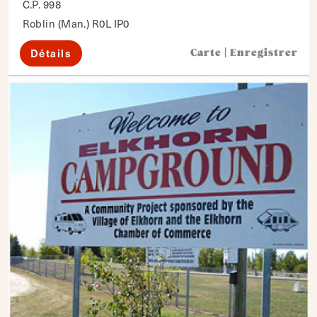
C.P. 998
Roblin (Man.) R0L IP0
Détails
Carte
|
Enregistrer