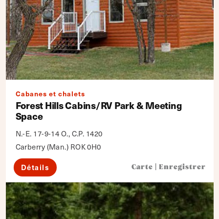
Cabanes et chalets
Forest Hills Cabins/RV Park & Meeting
Space
N.-E. 17-9-14 O., C.P. 1420
Carberry (Man.) ROK 0H0
Détails
Carte
|
Enregistrer