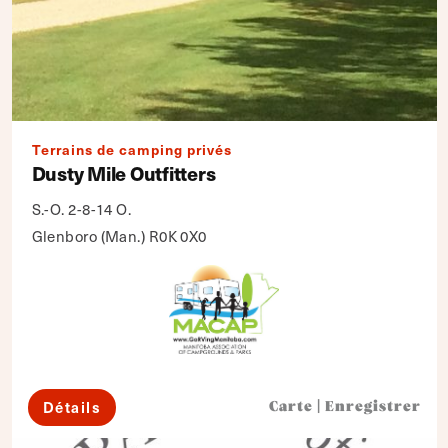
Terrains de camping privés
Dusty Mile Outfitters
S.-O. 2-8-14 O.
Glenboro (Man.) R0K 0X0
Détails
Carte
|
Enregistrer