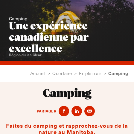
Camping
Une expérience
canadienne par
excellence
Région du lac Clear
Camping
Accueil
>
Quoi faire
>
En plein air
>
Camping
PARTAGER
Faites du camping et rapprochez-vous de la
nature au Manitoba.