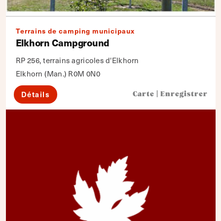
Terrains de camping municipaux
Elkhorn Campground
RP 256, terrains agricoles d'Elkhorn
Elkhorn (Man.) R0M 0N0
Détails
Carte
|
Enregistrer