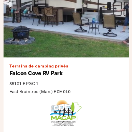
Terrains de camping privés
Falcon Cove RV Park
85101 RPGC 1
East Braintree (Man.) R0E 0L0