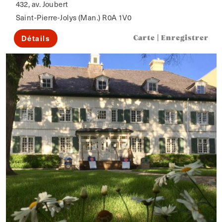
432, av. Joubert
Saint-Pierre-Jolys (Man.) R0A 1V0
Détails
Carte
|
Enregistrer