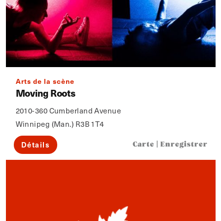
Arts de la scène
Moving Roots
2010-360 Cumberland Avenue
Winnipeg (Man.) R3B 1T4
Détails
Carte
|
Enregistrer