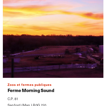
Zoos et fermes publiques
Ferme Morning Sound
C.P. 81
Sanford (Man.) R0G 2J0