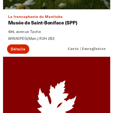
La francophonie du Manitoba
Musée de Saint-Boniface (SPP)
494, avenue Tache
WINNIPEG(Man.) R2H 2B2
Détails
Carte
|
Enregistrer