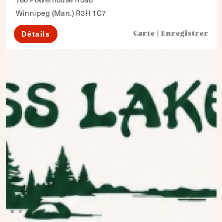
Winnipeg (Man.) R3H 1C7
Détails
Carte
|
Enregistrer