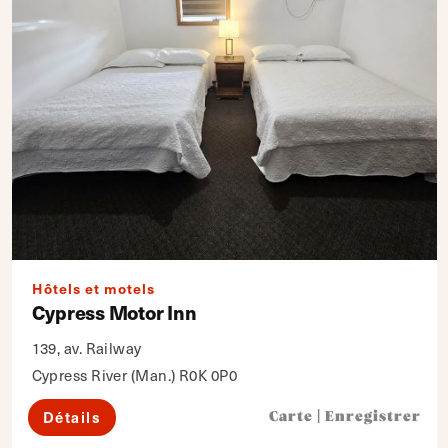
Hôtels et motels
Cypress Motor Inn
139, av. Railway
Cypress River (Man.) R0K 0P0
Détails
Carte
|
Enregistrer