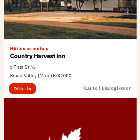
Hôtels et motels
Country Harvest Inn
5 First St N.
Broad Valley (Man.) R0C 0K0
Détails
Carte
|
Enregistrer