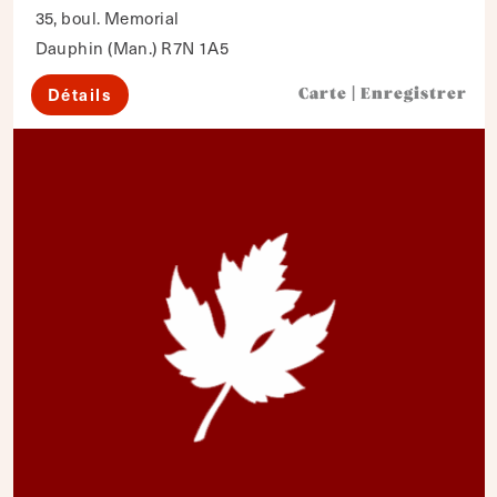
35, boul. Memorial
Dauphin (Man.) R7N 1A5
Détails
Carte
|
Enregistrer