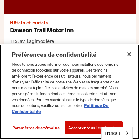
Hôtels et motels
Dawson Trail Motor Inn
113, av. Lagimodière
Lorette (Man.) R0A 0Y0
Préférences de confidentialité
Détails
Carte
|
Enregistrer
Nous tenons à vous informer que nous installons des témoins
de connexion (cookies) sur votre appareil. Ces témoins
améliorent l’expérience des utilisateurs, nous permettent
d’analyser l’efficacité de notre site Web et sa fréquentation et
nous aident à planifier nos activités de mise en marché. Vous
pouvez gérer la façon dont ces témoins collectent et utilisent
vos données. Pour en savoir plus sur le type de données que
nous collectons, veuillez consulter notre
Politique De
Confidentialité
Paramètres des témoins
Accepter tous les témoins
Français