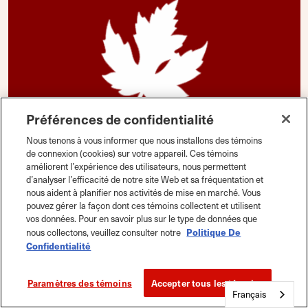
Préférences de confidentialité
Nous tenons à vous informer que nous installons des témoins
de connexion (cookies) sur votre appareil. Ces témoins
améliorent l’expérience des utilisateurs, nous permettent
d’analyser l’efficacité de notre site Web et sa fréquentation et
nous aident à planifier nos activités de mise en marché. Vous
pouvez gérer la façon dont ces témoins collectent et utilisent
Terrains de camping provinciaux
vos données. Pour en savoir plus sur le type de données que
Terrain de camping West Blue Lake
Politique De
nous collectons, veuillez consulter notre
Confidentialité
De la route 366
Parc provincial de Duck Mountain (Man.) R0L 0G0
Paramètres des témoins
Accepter tous les témoins
Français
Détails
Carte
|
Enregistrer