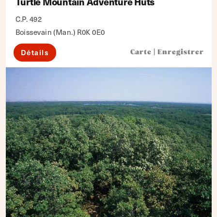
Turtle Mountain Adventure Huts
C.P. 492
Boissevain (Man.) R0K 0E0
Détails
Carte
|
Enregistrer