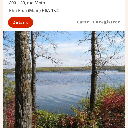
203-143, rue Main
Flin Flon (Man.) R8A 1K2
Détails
Carte
|
Enregistrer