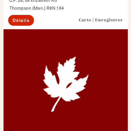
C.P. 28, 59 Elizabeth Rd
Thompson (Man.) R8N 1X4
Détails
Carte
|
Enregistrer